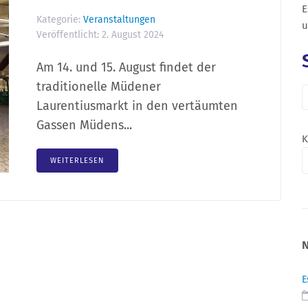
E
Kategorie:
Veranstaltungen
u
Veröffentlicht:
2. August 2024
Am 14. und 15. August findet der
traditionelle Müdener
Laurentiusmarkt in den vertäumten
Gassen Müdens...
K
WEITERLESEN
E