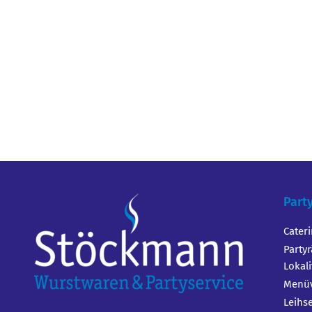
Part
Cater
Party
Lokal
Menüv
Leihs