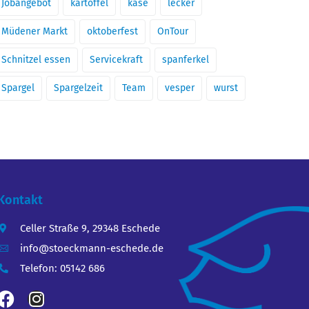
Jobangebot
kartoffel
käse
lecker
Müdener Markt
oktoberfest
OnTour
Schnitzel essen
Servicekraft
spanferkel
Spargel
Spargelzeit
Team
vesper
wurst
Kontakt
Celler Straße 9, 29348 Eschede
info@stoeckmann-eschede.de
Telefon: 05142 686