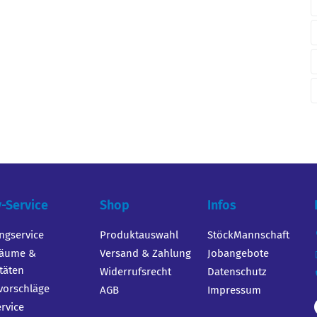
y-Service
Shop
Infos
ingservice
Produktauswahl
StöckMannschaft
räume &
Versand & Zahlung
Jobangebote
itäten
Widerrufsrecht
Datenschutz
orschläge
AGB
Impressum
ervice