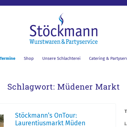
 Termine
Shop
Unsere Schlachterei
Catering & Partyser
Schlagwort:
Müdener Markt
T
Stöckmann’s OnTour:
Laurentiusmarkt Müden
i