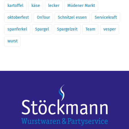
kartoffel
käse
lecker
Müdener Markt
oktoberfest
OnTour
Schnitzel essen
Servicekraft
spanferkel
Spargel
Spargelzeit
Team
vesper
wurst