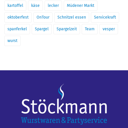
kartoffel
käse
lecker
Müdener Markt
oktoberfest
OnTour
Schnitzel essen
Servicekraft
spanferkel
Spargel
Spargelzeit
Team
vesper
wurst