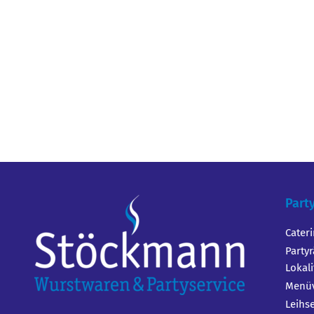
Part
Cater
Party
Lokal
Menüv
Leihs