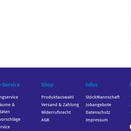
y-Service
Shop
Infos
ingservice
Produktauswahl
StöckMannschaft
räume &
Versand & Zahlung
Jobangebote
itäten
Widerrufsrecht
Datenschutz
orschläge
AGB
Impressum
ervice