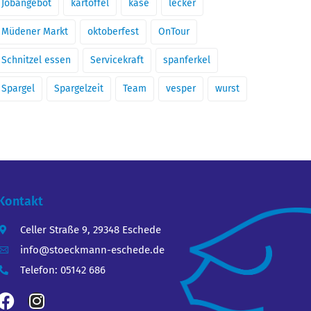
Jobangebot
kartoffel
käse
lecker
Müdener Markt
oktoberfest
OnTour
Schnitzel essen
Servicekraft
spanferkel
Spargel
Spargelzeit
Team
vesper
wurst
Kontakt
Celler Straße 9, 29348 Eschede
info@stoeckmann-eschede.de
Telefon: 05142 686